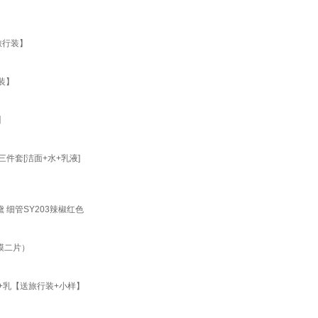
旅行装】
装】
】
件套[洁面+水+乳液]
 细管SY203辣椒红色
膜二片）
+乳【送旅行装+小样】