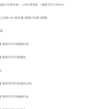
精天丝） 1.8m 床笠款 （被套220*240cm）
(洁面+水+精华液+眼霜+乳液+面霜)
乳液
 细管SY203辣椒红色
细管SY202脏橘色
品
 细管SR301玫瑰豆沙色
 细管SY203辣椒红色