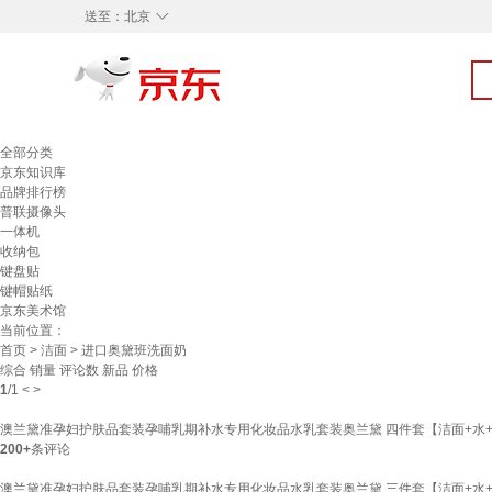
◇
送至：
北京
全部分类
京东知识库
品牌排行榜
普联摄像头
一体机
收纳包
键盘贴
键帽贴纸
京东美术馆
当前位置：
首页
>
洁面
> 进口奥黛班洗面奶
综合
销量
评论数
新品
价格
1
/
1
<
>
澳兰黛准孕妇护肤品套装孕哺乳期补水专用化妆品水乳套装奥兰黛 四件套【洁面+水+
200+
条评论
澳兰黛准孕妇护肤品套装孕哺乳期补水专用化妆品水乳套装奥兰黛 三件套【洁面+水