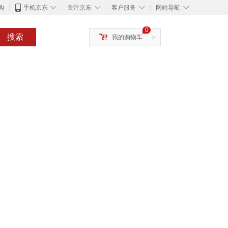
◇
◇
◇
◇
购
手机京东
关注京东
客户服务
网站导航
0
搜索
我的购物车
>