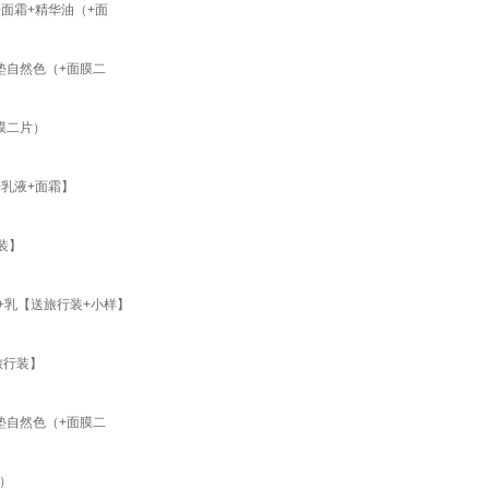
面霜+精华油（+面
垫自然色（+面膜二
膜二片）
乳液+面霜】
装】
+乳【送旅行装+小样】
旅行装】
垫自然色（+面膜二
）