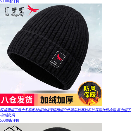
50000条评价
红蜻蜓帽子男士冬季毛线帽加绒保暖棉帽户外骑车防寒防风护耳帽针织冷帽 黑色帽子
·加绒防风
50000条评价