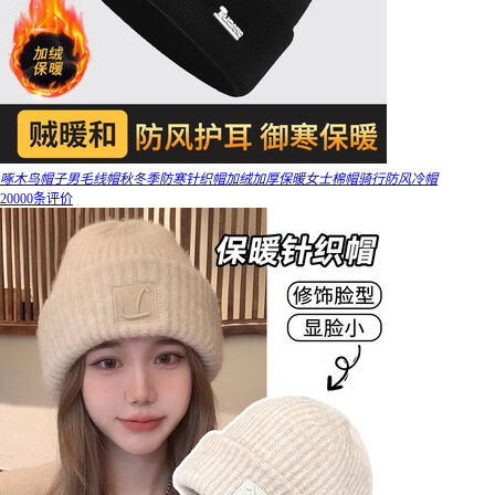
啄木鸟帽子男毛线帽秋冬季防寒针织帽加绒加厚保暖女士棉帽骑行防风冷帽
20000条评价