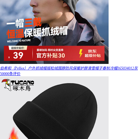
伯希和（Pelliot）户外抓绒帽摇粒绒围脖防风保暖护脖滑雪帽子春秋冷帽165034012灰
50000条评价