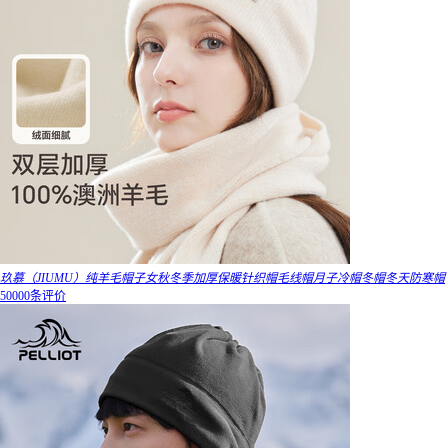
玖慕（JIUMU）纯羊毛帽子女秋冬季加厚保暖针织帽毛线帽月子冷帽冬帽冬天防寒帽
50000条评价