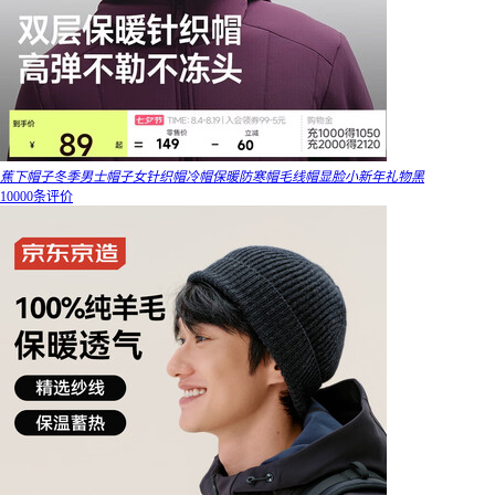
蕉下帽子冬季男士帽子女针织帽冷帽保暖防寒帽毛线帽显脸小新年礼物黑
10000条评价