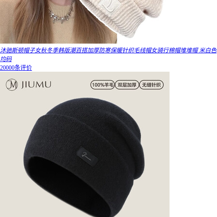
沐驰斯顿帽子女秋冬季韩版潮百搭加厚防寒保暖针织毛线帽女骑行棉帽堆堆帽 米白色
均码
20000条评价