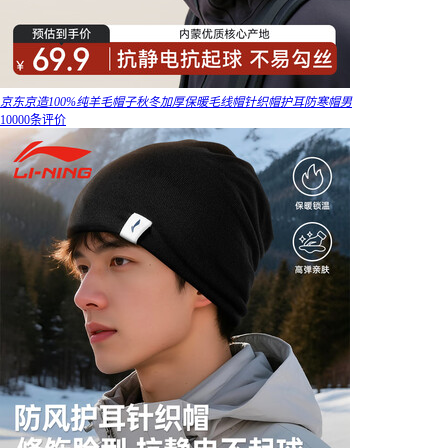
京东京造100%纯羊毛帽子秋冬加厚保暖毛线帽针织帽护耳防寒帽男
10000条评价