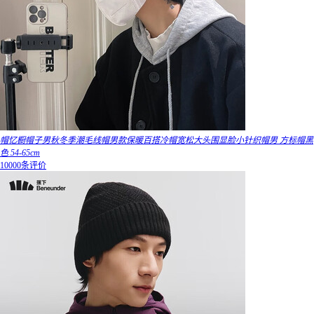
帽忆橱帽子男秋冬季潮毛线帽男款保暖百搭冷帽宽松大头围显脸小针织帽男 方标帽黑
色 54-65cm
10000条评价