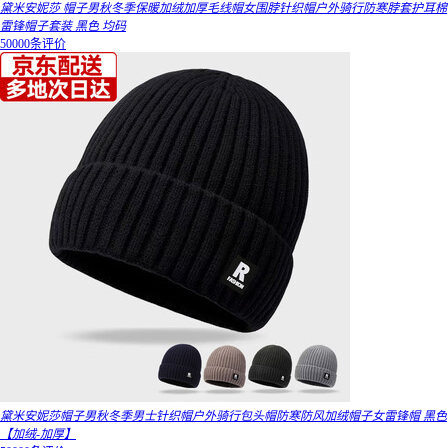
黛米安妮莎 帽子男秋冬季保暖加绒加厚毛线帽女围脖针织帽户外骑行防寒脖套护耳棉
雷锋帽子套装 黑色 均码
50000条评价
黛米安妮莎帽子男秋冬季男士针织帽户外骑行包头帽防寒防风加绒帽子女雷锋帽 黑色
【加绒-加厚】