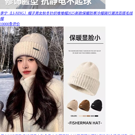
李宁（LI-NING）帽子男女秋冬针织堆堆帽2025新款保暖防寒冷帽骑行潮流百搭毛线
帽
10000条评价