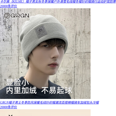
卡尔美（KELME）帽子男女秋冬季保暖户外滑雪毛线帽冬帽针织帽骑行运动护耳防寒
20000条评价
GRGN帽子男士冬季防风保暖毛线针织帽潮流百搭棉帽骑车加绒包头冷帽
20000条评价