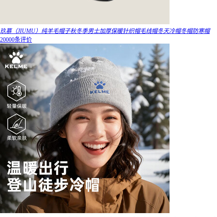
玖慕（JIUMU）纯羊毛帽子秋冬季男士加厚保暖针织帽毛线帽冬天冷帽冬帽防寒帽
20000条评价