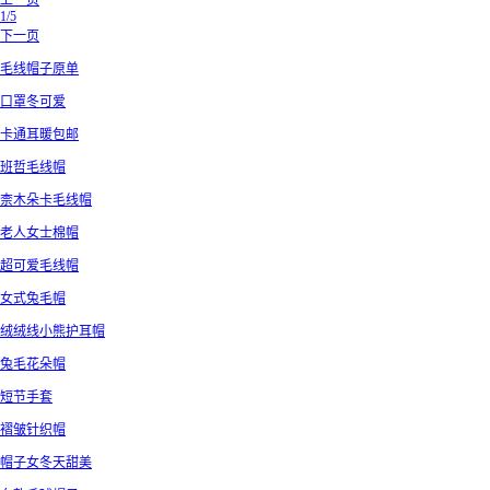
上一页
1/5
下一页
毛线帽子原单
口罩冬可爱
卡通耳暖包邮
班哲毛线帽
柰木朵卡毛线帽
老人女士棉帽
超可爱毛线帽
女式兔毛帽
绒绒线小熊护耳帽
兔毛花朵帽
短节手套
褶皱针织帽
帽子女冬天甜美