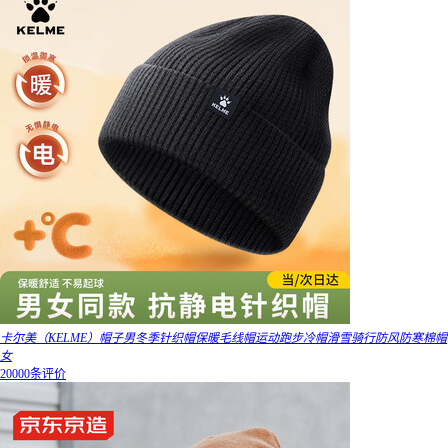
卡尔美（KELME）帽子男冬季针织帽保暖毛线帽运动跑步冷帽滑雪骑行防风防寒棉帽
女
20000条评价