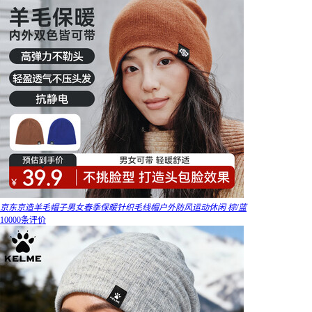
京东京造羊毛帽子男女春季保暖针织毛线帽户外防风运动休闲 棕/蓝
10000条评价