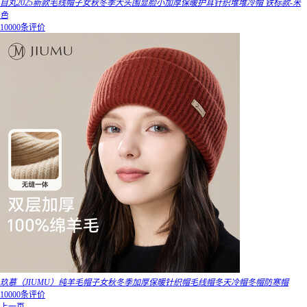
目丸2025新款毛线帽子女秋冬季大头围显脸小加厚保暖护耳针织堆堆冷帽 铁标款-米
色
10000条评价
玖慕（JIUMU）纯羊毛帽子女秋冬季加厚保暖针织帽毛线帽冬天冷帽冬帽防寒帽
10000条评价