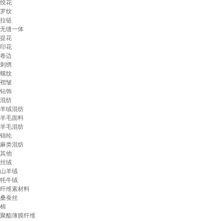
绞花
罗纹
拉链
无缝一体
提花
印花
卷边
刺绣
螺纹
褶皱
钻饰
混纺
羊绒混纺
羊毛面料
羊毛混纺
锦纶
麻类混纺
其他
丝绒
山羊绒
牦牛绒
纤维素材料
桑蚕丝
棉
聚酯薄膜纤维