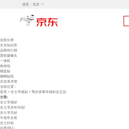
◇
送至：
北京
全部分类
京东知识库
品牌排行榜
普联摄像头
一体机
收纳包
键盘贴
键帽贴纸
京东美术馆
当前位置：
首页
>
女士羊绒衫
> 鄂尔多斯羊绒衫女正品
女装:
女士羊绒衫
女士毛衣/针织衫
女士羊毛衫
中老年女装
女士衬衫
吊带/背心