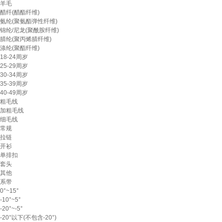
羊毛
醋纤(醋酯纤维)
氨纶(聚氨酯弹性纤维)
锦纶/尼龙(聚酰胺纤维)
腈纶(聚丙烯腈纤维)
涤纶(聚酯纤维)
18-24周岁
25-29周岁
30-34周岁
35-39周岁
40-49周岁
粗毛线
加粗毛线
细毛线
常规
拉链
开衫
单排扣
套头
其他
系带
0°~15°
-10°~5°
-20°~-5°
-20°以下(不包含-20°)