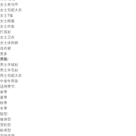
女士单马甲
女士毛呢大衣
女士T恤
女士棉服
女士外套
打底衫
女士卫衣
女士休闲裤
连衣裙
更多
男装:
男士羊绒衫
男士羊毛衫
男士毛呢大衣
中老年男装
适用季节:
春季
夏季
秋季
冬季
版型:
修身型
宽松型
标准型
高级选项: