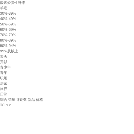
聚烯烃弹性纤维
羊毛
30%-39%
40%-49%
50%-59%
60%-69%
70%-79%
80%-89%
90%-94%
95%及以上
套头
开衫
青少年
青年
职场
居家
旅行
日常
综合
销量
评论数
新品
价格
1
/
1
<
>