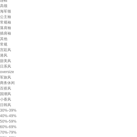
连帽
高领
海军领
公主袖
常规袖
落肩袖
插肩袖
其他
常规
宫廷风
港风
甜美风
日系风
oversize
军旅风
商务休闲
百搭风
国潮风
小香风
日韩风
30%-39%
40%-49%
50%-59%
60%-69%
70%-79%