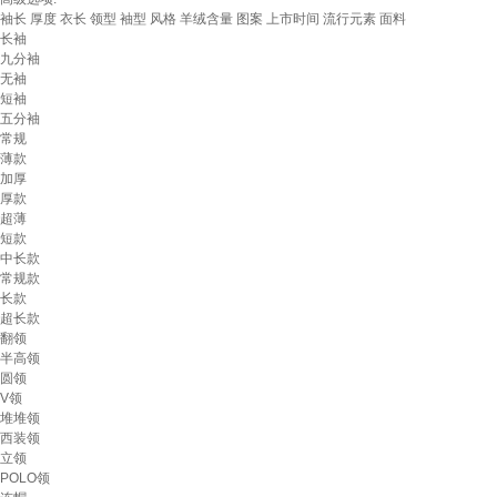
袖长
厚度
衣长
领型
袖型
风格
羊绒含量
图案
上市时间
流行元素
面料
长袖
九分袖
无袖
短袖
五分袖
常规
薄款
加厚
厚款
超薄
短款
中长款
常规款
长款
超长款
翻领
半高领
圆领
V领
堆堆领
西装领
立领
POLO领