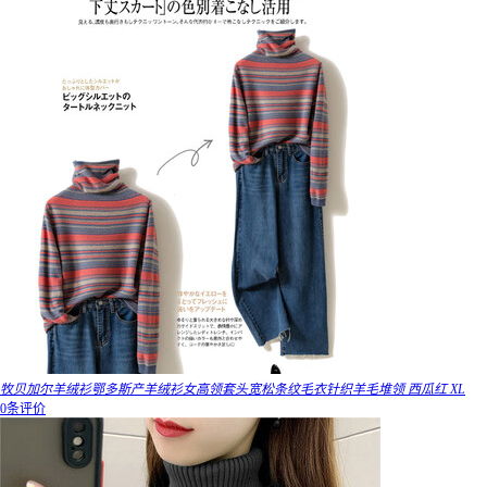
牧贝加尔羊绒衫鄂多斯产羊绒衫女高领套头宽松条纹毛衣针织羊毛堆领 西瓜红 XL
0条评价