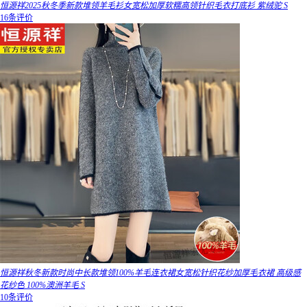
恒源祥2025秋冬季新款堆领羊毛衫女宽松加厚软糯高领针织毛衣打底衫 紫绒驼 S
16条评价
恒源祥秋冬新款时尚中长款堆领100%羊毛连衣裙女宽松针织花纱加厚毛衣裙 高级感
花纱色 100%澳洲羊毛 S
10条评价