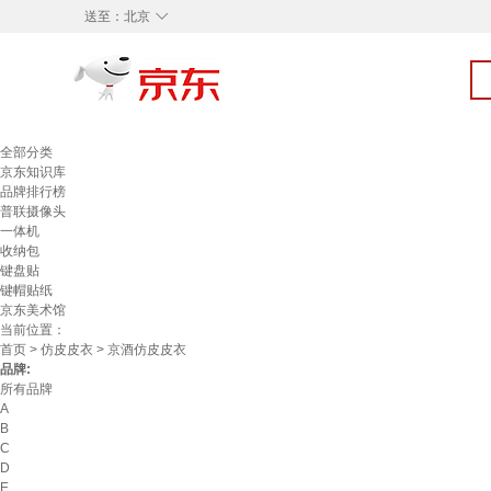
◇
送至：
北京
全部分类
京东知识库
品牌排行榜
普联摄像头
一体机
收纳包
键盘贴
键帽贴纸
京东美术馆
当前位置：
首页
>
仿皮皮衣
> 京酒仿皮皮衣
品牌:
所有品牌
A
B
C
D
E