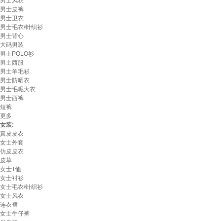
男士风衣
男士皮裤
男士卫衣
男士毛衣/针织衫
男士背心
大码男装
男士POLO衫
男士西服
男士羊毛衫
男士防晒衣
男士毛呢大衣
男士西裤
短裤
更多
女装:
真皮皮衣
女士外套
仿皮皮衣
皮草
女士T恤
女士衬衫
女士毛衣/针织衫
女士风衣
连衣裙
女士牛仔裤