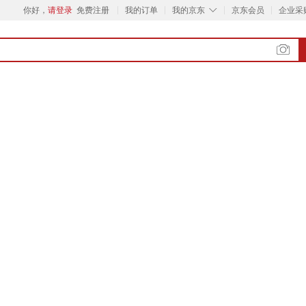
◇
你好，
请登录
免费注册
我的订单
我的京东
京东会员
企业采