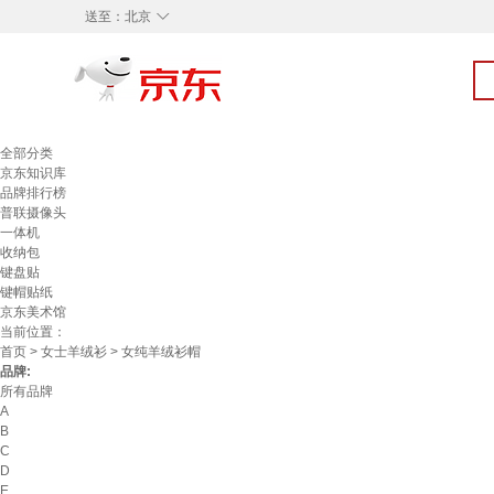
◇
送至：
北京
全部分类
京东知识库
品牌排行榜
普联摄像头
一体机
收纳包
键盘贴
键帽贴纸
京东美术馆
当前位置：
首页
>
女士羊绒衫
> 女纯羊绒衫帽
品牌:
所有品牌
A
B
C
D
E