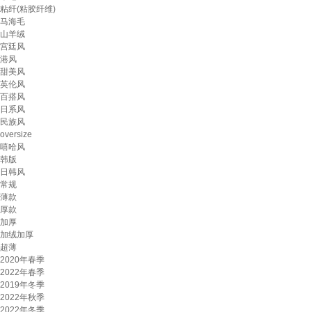
粘纤(粘胶纤维)
马海毛
山羊绒
宫廷风
港风
甜美风
英伦风
百搭风
日系风
民族风
oversize
嘻哈风
韩版
日韩风
常规
薄款
厚款
加厚
加绒加厚
超薄
2020年春季
2022年春季
2019年冬季
2022年秋季
2022年冬季