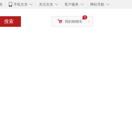
◇
◇
◇
◇
购
手机京东
关注京东
客户服务
网站导航
0
搜索
我的购物车
>