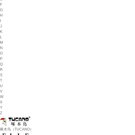
F
G
H
I
J
K
L
M
N
O
P
Q
R
S
T
U
V
W
X
Y
Z
啄木鸟（TUCANO）