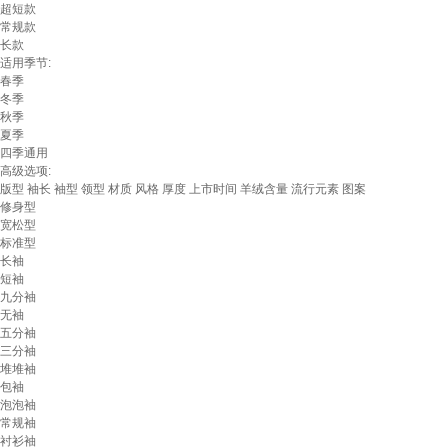
超短款
常规款
长款
适用季节:
春季
冬季
秋季
夏季
四季通用
高级选项:
版型
袖长
袖型
领型
材质
风格
厚度
上市时间
羊绒含量
流行元素
图案
修身型
宽松型
标准型
长袖
短袖
九分袖
无袖
五分袖
三分袖
堆堆袖
包袖
泡泡袖
常规袖
衬衫袖