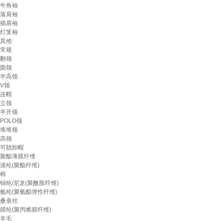
牛角袖
落肩袖
插肩袖
灯笼袖
其他
常规
翻领
圆领
半高领
V领
连帽
立领
半开领
POLO领
堆堆领
高领
可脱卸帽
聚酯薄膜纤维
涤纶(聚酯纤维)
棉
锦纶/尼龙(聚酰胺纤维)
氨纶(聚氨酯弹性纤维)
桑蚕丝
腈纶(聚丙烯腈纤维)
羊毛