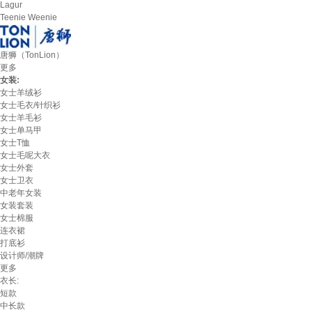
Lagur
Teenie Weenie
唐狮（TonLion）
更多
女装:
女士羊绒衫
女士毛衣/针织衫
女士羊毛衫
女士单马甲
女士T恤
女士毛呢大衣
女士外套
女士卫衣
中老年女装
女装套装
女士棉服
连衣裙
打底衫
设计师/潮牌
更多
衣长:
短款
中长款