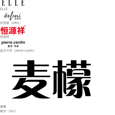
ELLE
伊芙丽（eifini）
恒源祥
皮尔卡丹（pierre cardin）
麦檬
奢汐（Srcr）