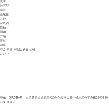
夏季
挂脖型
套装
鱼尾裙
其他
常规袖
连袖
圆领
方领
薄款
加厚
综合
销量
评论数
新品
价格
1
/
1
<
>
哥弟（GIRDEAR） 女装新款短裙显瘦气质时尚夏季过膝中长款黑色半身裙1200386 黑色
100+
条评论