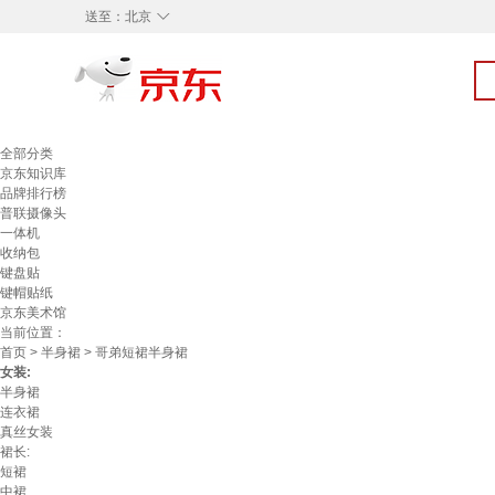
◇
送至：
北京
全部分类
京东知识库
品牌排行榜
普联摄像头
一体机
收纳包
键盘贴
键帽贴纸
京东美术馆
当前位置：
首页
>
半身裙
> 哥弟短裙半身裙
女装:
半身裙
连衣裙
真丝女装
裙长:
短裙
中裙