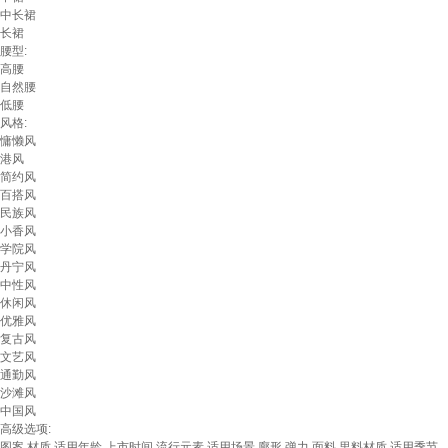
中长裙
长裙
腰型:
高腰
自然腰
低腰
风格:
慵懒风
港风
简约风
百搭风
民族风
小香风
学院风
丹宁风
中性风
休闲风
优雅风
复古风
文艺风
通勤风
沙滩风
中国风
高级选项:
图案
材质
适用年龄
上市时间
流行元素
适用场景
廓形
弹力
面料
里料材质
适用季节