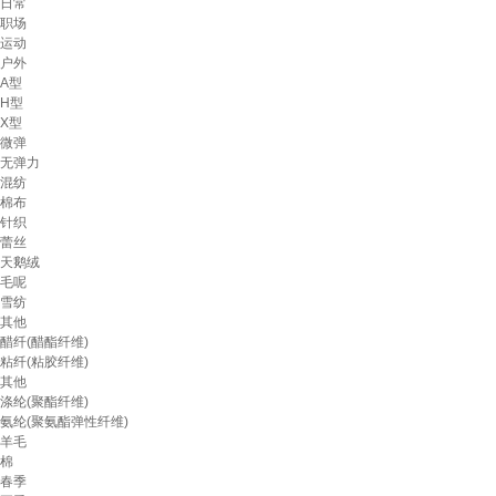
日常
职场
运动
户外
A型
H型
X型
微弹
无弹力
混纺
棉布
针织
蕾丝
天鹅绒
毛呢
雪纺
其他
醋纤(醋酯纤维)
粘纤(粘胶纤维)
其他
涤纶(聚酯纤维)
氨纶(聚氨酯弹性纤维)
羊毛
棉
春季