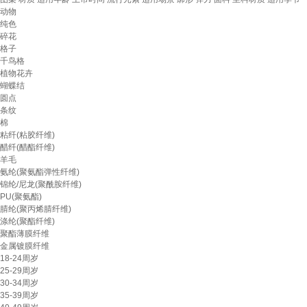
动物
纯色
碎花
格子
千鸟格
植物花卉
蝴蝶结
圆点
条纹
棉
粘纤(粘胶纤维)
醋纤(醋酯纤维)
羊毛
氨纶(聚氨酯弹性纤维)
锦纶/尼龙(聚酰胺纤维)
PU(聚氨酯)
腈纶(聚丙烯腈纤维)
涤纶(聚酯纤维)
聚酯薄膜纤维
金属镀膜纤维
18-24周岁
25-29周岁
30-34周岁
35-39周岁