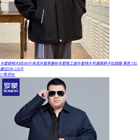
卡度顿特大码300斤夹克外套男春秋冬肥佬工装外套特大号潮男胖子拉链服 黑色 5XL
建议200-220斤
17条评价