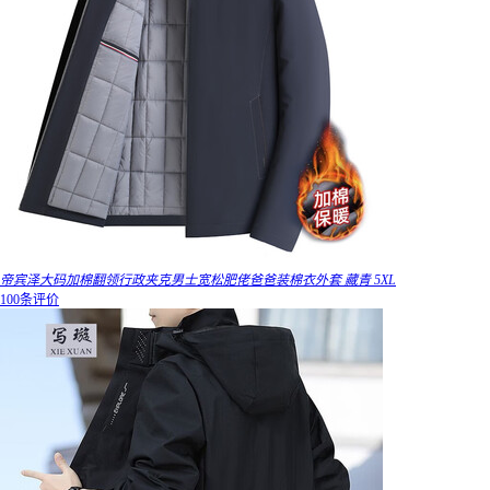
帝宾泽大码加棉翻领行政夹克男士宽松肥佬爸爸装棉衣外套 藏青 5XL
100条评价