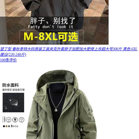
望了型 春秋季特大码男装工装夹克外套胖子加肥加大肥佬上衣超大号300斤 黑色 6XL
建议(220-240斤)
100条评价