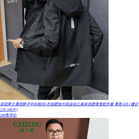
驭冠男士潮流胖子中长款风1衣加肥加大码运动工装夹克肥佬宽松外套 黑色 6XL{建议
220-240斤}
200条评价