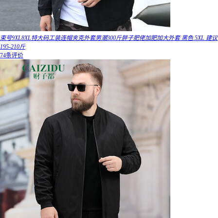
束号9XL8XL特大码工装连帽夹克外套男潮300斤胖子肥佬加肥加大外套 黑色 5XL 建议
195-210斤
74条评价