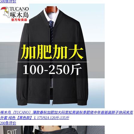
500条评价
啄木鸟（TUCANO）薄款春秋加肥加大码宽松男装秋季肥佬中年爸爸装胖子休闲夹克
外套 纯色【黑色款】 L 175/92A 120斤-135斤
200条评价