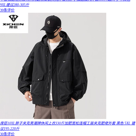
9XL建议280-305斤
39条评价
席臣10XL胖子夹克男潮牌休闲上衣330斤加肥宽松连帽工装夹克肥佬外套 黑色 5XL 建
议195-220斤
30条评价