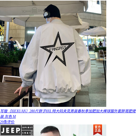
写璇（XIEXUAN）280斤胖子8XL特大码夹克男装春秋季加肥加大棒球服外套胖哥肥佬
装 灰色 M
29条评价