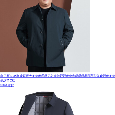
财子都 中老年大码男士夹克春秋胖子加大加肥肥佬商务爸爸装翻领纽扣外套肥佬夹克
墨绿色 7XL
100条评价