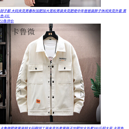
财子都 大码夹克男春秋加肥加大宽松男装夹克肥佬中年爸爸装胖子休闲夹克外套 黑
色 4XL
53条评价
卡鲁微肥佬男装特大码翻领工装夹克外套男胖子加肥加大外套300斤超大号 卡其色