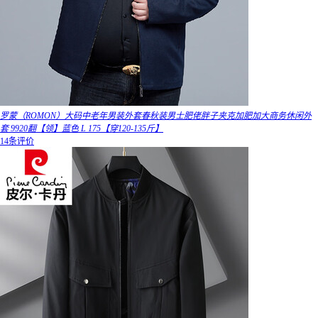
罗蒙（ROMON）大码中老年男装外套春秋装男士肥佬胖子夹克加肥加大商务休闲外
套 9920翻【领】蓝色 L 175【穿120-135斤】
14条评价