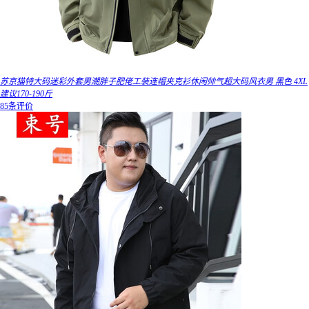
苏京猫特大码迷彩外套男潮胖子肥佬工装连帽夹克衫休闲帅气超大码风衣男 黑色 4XL
建议170-190斤
85条评价