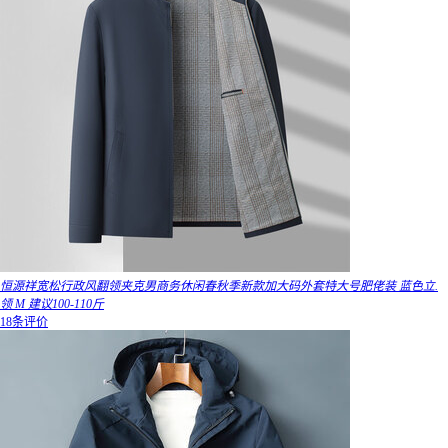
恒源祥宽松行政风翻领夹克男商务休闲春秋季新款加大码外套特大号肥佬装 蓝色立.
领 M 建议100-110斤
18条评价