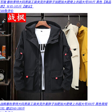
写璇 春秋季特大码男装工装夹克外套胖子加肥加大肥佬上衣超大号300斤 黑色【高品
质】 M 85-105斤【建议】
500条评价
战枫春秋季特大码男装工装夹克外套胖子加肥加大肥佬上衣超大号300斤 黑色常规
3XL 建议160-180斤