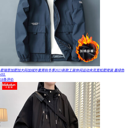
君瑞思加肥加大码加绒外套男秋冬季2023新款工装休闲运动夹克宽松肥佬装 墨绿色
4XL
18条评价