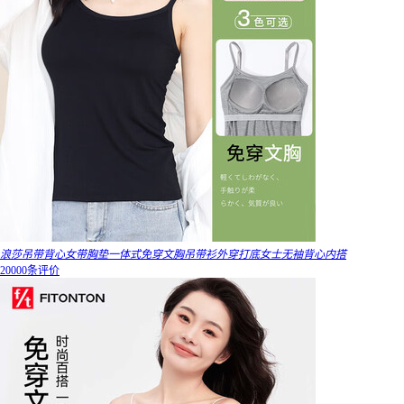
浪莎吊带背心女带胸垫一体式免穿文胸吊带衫外穿打底女士无袖背心内搭
20000条评价