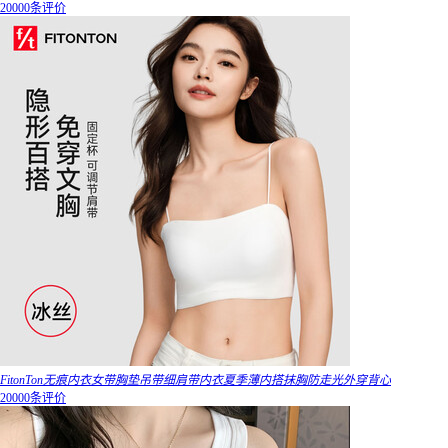
20000条评价
FitonTon无痕内衣女带胸垫吊带细肩带内衣夏季薄内搭抹胸防走光外穿背心
20000条评价