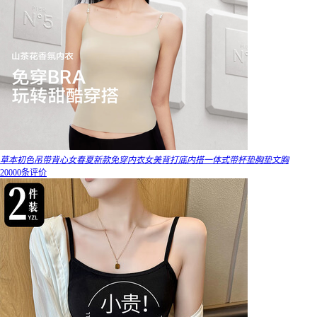
草本初色吊带背心女春夏新款免穿内衣女美背打底内搭一体式带杯垫胸垫文胸
20000条评价