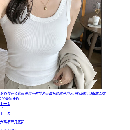
俞兆林背心女吊带美背内搭外穿白色螺纹弹力运动打底衫无袖t恤上衣
20000条评价
上一页
1/5
下一页
大码吊带打底裙