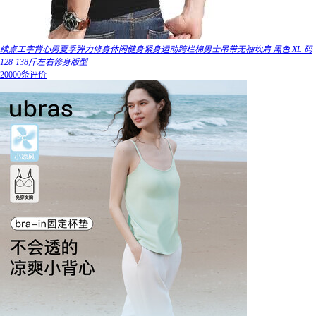
续点工字背心男夏季弹力修身休闲健身紧身运动跨栏棉男士吊带无袖坎肩 黑色 XL 码
128-138斤左右修身版型
20000条评价