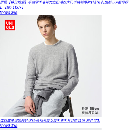
罗蒙【特价捡漏】半高领羊毛衫女宽松毛衣大码羊绒衫厚款针织衫打底衫 BG/祖母绿
L 【105-115斤】
5000条评价
优衣库羊绒圆领针织衫/长袖男装女装毛衣毛衫478543 03 灰色 3XL
5000条评价