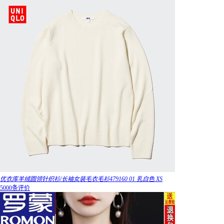
优衣库羊绒圆领针织衫/长袖女装毛衣毛衫479160 01 乳白色 XS
5000条评价