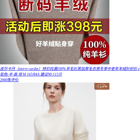
皮尔卡丹（pierre cardin）特价捡漏100%羊毛衫男加厚毛衣男冬季中老年羊绒针织衫 e
驼色-半·高·领 M 165/84A 建议90-115斤
2000条评价