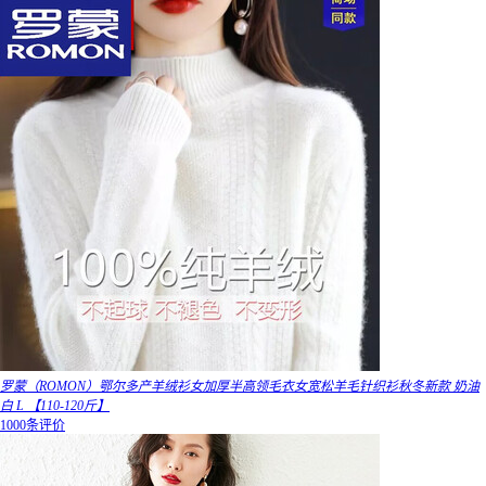
罗蒙（ROMON）鄂尔多产羊绒衫女加厚半高领毛衣女宽松羊毛针织衫秋冬新款 奶油
白 L 【110-120斤】
1000条评价