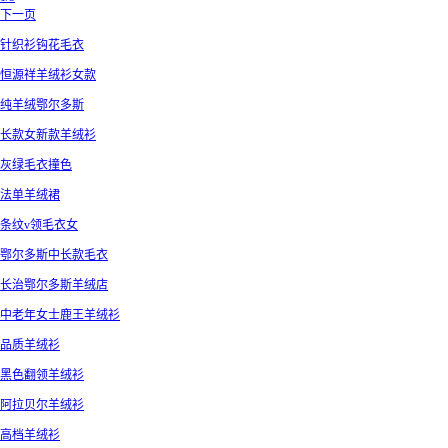
下一页
针织衫钩花毛衣
恒源祥羊绒衫女款
纯羊绒鄂尔多斯
长款女新款羊绒衫
灰绿毛衣撞色
法单羊绒裙
条纹v领毛衣女
鄂尔多斯中长款毛衣
长治鄂尔多斯羊绒店
中老年女士鹿王羊绒衫
品质羊绒衫
黑色翻领羊绒衫
阿拉贝尔羊绒衫
高档羊绒衫