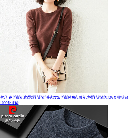
牧什 春羊绒衫女圆领针织衫毛衣女山羊绒纯色打底衫净版针织衫MK01R 咖啡 M
1000条评价