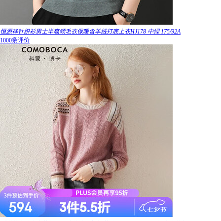
恒源祥针织衫男士半高领毛衣保暖含羊绒打底上衣HJ178 中绿 175/92A
1000条评价