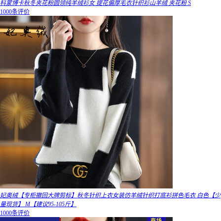
科蒙博卡秋冬夹花粉圆领纯羊绒衫女 提花偏厚毛衣针织衫山羊绒 夹花粉 S
1000条评价
妃奥绒【专柜撤回大牌剪标】秋冬针织上衣女装仿羊绒针织打底衫拼色毛衣 白色【少
量现货】 M【建议95-105斤】
1000条评价