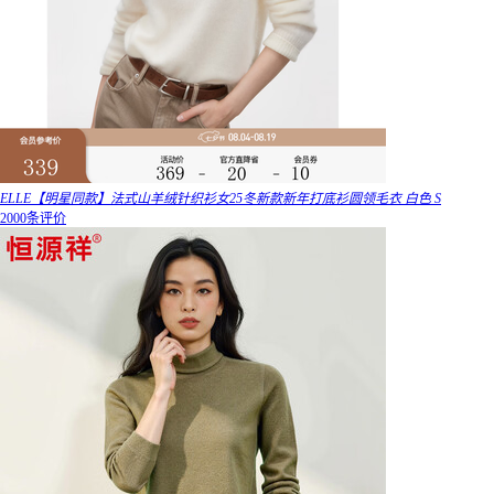
ELLE【明星同款】法式山羊绒针织衫女25冬新款新年打底衫圆领毛衣 白色 S
2000条评价