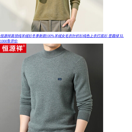
恒源祥高领纯羊绒衫冬季新款100%羊绒女毛衣针织衫纯色上衣打底衫 苍霞绿 XL
1000条评价