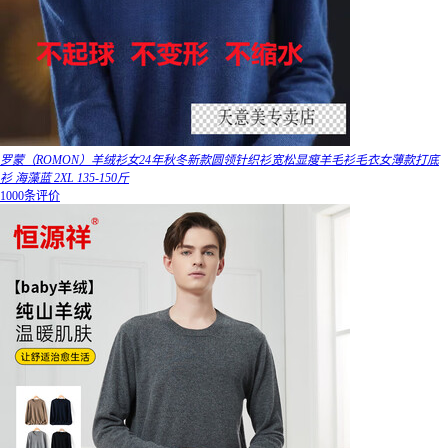
罗蒙（ROMON）羊绒衫女24年秋冬新款圆领针织衫宽松显瘦羊毛衫毛衣女薄款打底
衫 海藻蓝 2XL 135-150斤
1000条评价