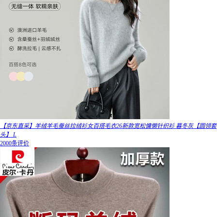
【京东直采】羊绒羊毛蚕丝拉绒衫女百搭毛衣26新款宽松慵懒针织衫 暮冬灰【圆领套
头】 L
2000条评价