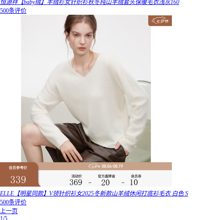
恒源祥【baby绒】羊绒衫女针织衫秋冬纯山羊绒套头保暖毛衣浅灰160
500条评价
ELLE【明星同款】V领针织衫女2025冬新款山羊绒休闲打底衫毛衣 白色 S
500条评价
上一页
1/5