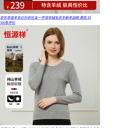
京东京造羊毛衫针织衫女一字领羊绒毛衣冬新年战袍 黑色 XS
500条评价