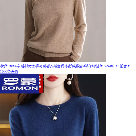
牧什 100%羊绒衫女士半高领毛衣纯色秋冬新新品全羊绒针织衫MS094R100 驼色 M
1000条评价