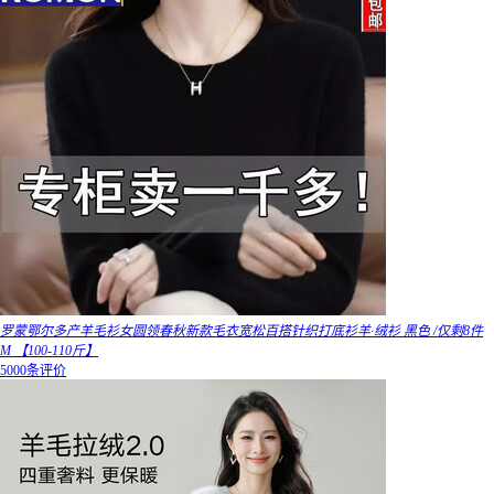
罗蒙鄂尔多产羊毛衫女圆领春秋新款毛衣宽松百搭针织打底衫羊·绒衫 黑色 /仅剩8件
M 【100-110斤】
5000条评价