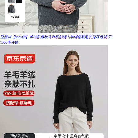
恒源祥【baby绒】羊绒衫男秋冬针织衫纯山羊绒保暖毛衣深灰低领170
1000条评价