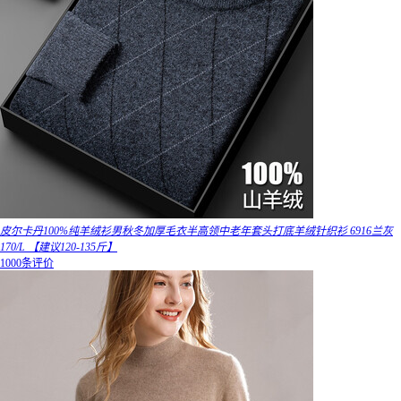
皮尔卡丹100%纯羊绒衫男秋冬加厚毛衣半高领中老年套头打底羊绒针织衫 6916兰灰
170/L 【建议120-135斤】
1000条评价