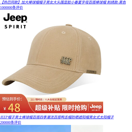
【热巴同款】加大棒球帽帽子男女大头围显脸小春夏字母百搭棒球帽 刺绣款-黑色
1000000条评价
JEEP帽子男士棒球帽百搭四季潮流百搭鸭舌帽防晒遮阳帽男女式太阳帽子
200000条评价