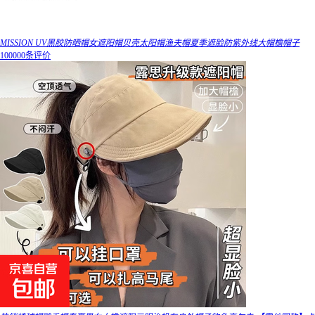
MISSION UV黑胶防晒帽女遮阳帽贝壳太阳帽渔夫帽夏季遮脸防紫外线大帽檐帽子
100000条评价