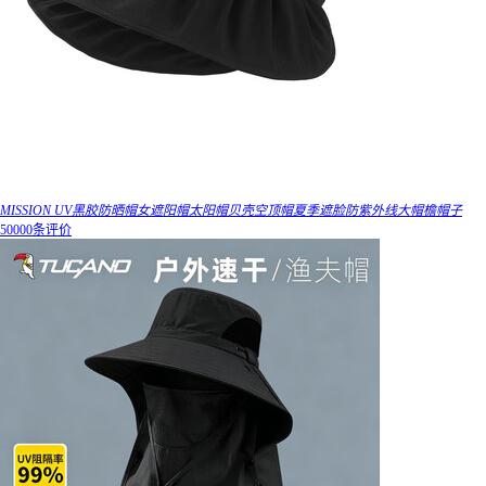
MISSION UV黑胶防晒帽女遮阳帽太阳帽贝壳空顶帽夏季遮脸防紫外线大帽檐帽子
50000条评价