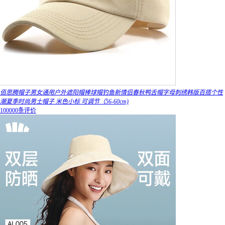
佰思腾帽子男女通用户外遮阳帽棒球帽钓鱼新情侣春秋鸭舌帽字母刺绣韩版百搭个性
潮夏季时尚男士帽子 米色小标 可调节（56-60cm)
100000条评价