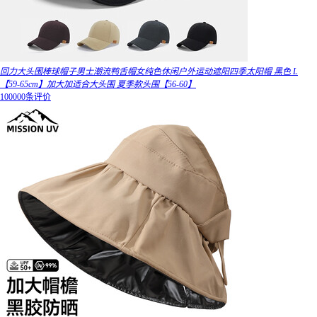
回力大头围棒球帽子男士潮流鸭舌帽女纯色休闲户外运动遮阳四季太阳帽 黑色 L
【59-65cm】加大加适合大头围 夏季款头围【56-60】
100000条评价