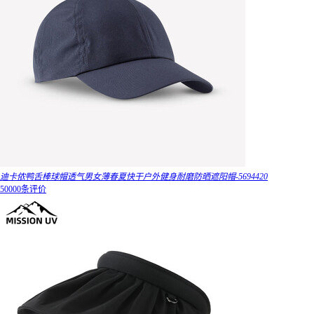
迪卡侬鸭舌棒球帽透气男女薄春夏快干户外健身耐磨防晒遮阳帽-5694420
50000条评价