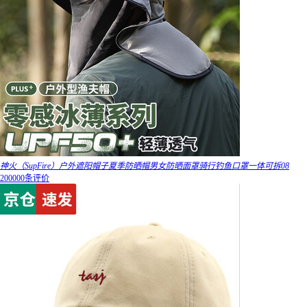
神火（SupFire）户外遮阳帽子夏季防晒帽男女防晒面罩骑行钓鱼口罩一体可拆08
200000条评价