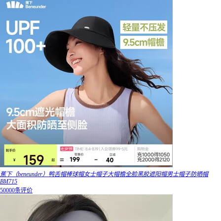
蕉下（beneunder）鸭舌帽棒球帽女士帽子大帽檐全脸黑胶遮阳帽男士帽子防晒帽
BM715
50000条评价