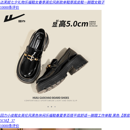
达芙妮七夕礼物乐福鞋女春季英伦风新款单鞋厚底皮鞋一脚蹬女鞋子
10000条评价
回力小皮鞋女英伦风黑色休闲乐福鞋春夏季百搭平底舒适一脚蹬工作单鞋 黑色【厚底
5CM】 37
10000条评价