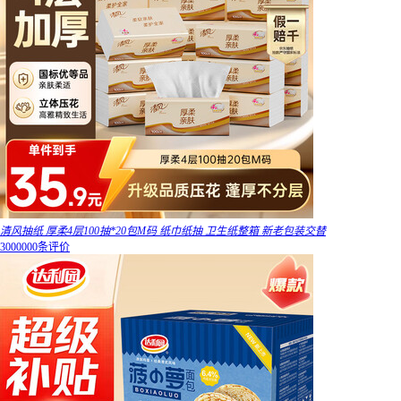
清风抽纸 厚柔4层100抽*20包M码 纸巾纸抽 卫生纸整箱 新老包装交替
3000000条评价