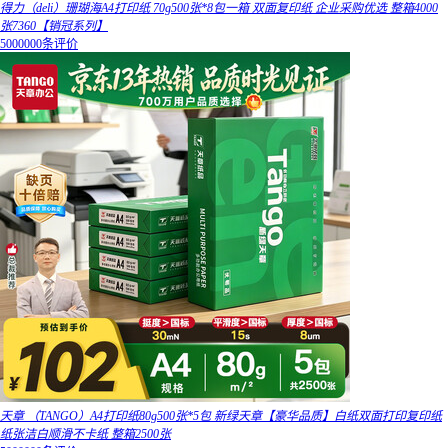
得力（deli）珊瑚海A4打印纸 70g500张*8包一箱 双面复印纸 企业采购优选 整箱4000
张7360【销冠系列】
5000000条评价
天章 （TANGO）A4打印纸80g500张*5包 新绿天章【豪华品质】白纸双面打印复印纸
纸张洁白顺滑不卡纸 整箱2500张