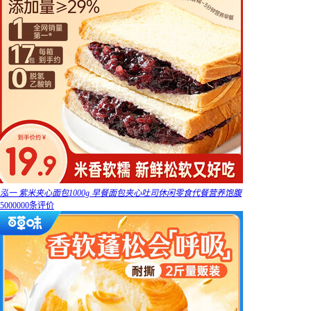
泓一 紫米夹心面包1000g 早餐面包夹心吐司休闲零食代餐营养饱腹
5000000条评价