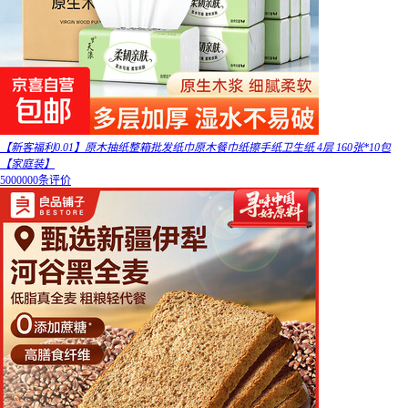
【新客福利0.01】原木抽纸整箱批发纸巾原木餐巾纸擦手纸卫生纸 4层 160张*10包
【家庭装】
5000000条评价