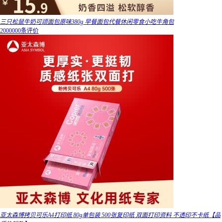
三只松鼠牛奶可颂面包原味380g 早餐面包代餐休闲零食小吃牛角包
2000000条评价
亚太森博拷贝可乐A4打印纸 80g单包装 500张复印纸 双面打印资料 不透印不卡纸【品