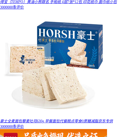
得宝（TEMPO）黄油小熊联名 手帕纸 4层7张*12包 印花纸巾 面巾纸小包
3000000条评价
豪士全麦面包藜麦吐司630g 早餐面包代餐糕点零食0蔗糖减脂京东专供
3000000条评价