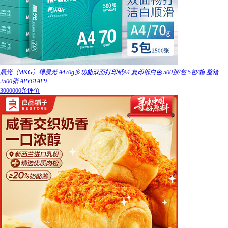
晨光（M&G）绿晨光 A470g多功能双面打印纸A4 复印纸白色 500张/包 5包/箱 整箱
2500张 APY61AF9
3000000条评价