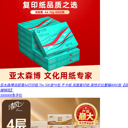
亚太森博派部落A4打印纸 70g 500张*8包 不卡纸 双面复印纸 高性价比整箱4000张【店
铺销冠】
3000000条评价