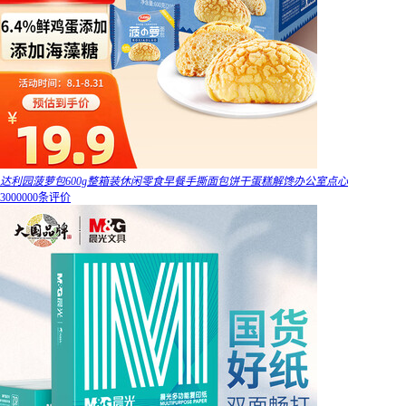
达利园菠萝包600g整箱装休闲零食早餐手撕面包饼干蛋糕解馋办公室点心
3000000条评价