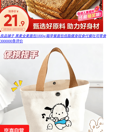
良品铺子 黑麦全麦面包1000g/箱早餐面包低脂健身轻食代餐吐司零食
3000000条评价