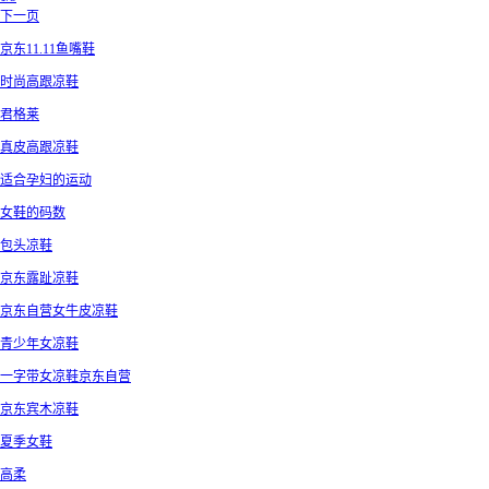
下一页
京东11.11鱼嘴鞋
时尚高跟凉鞋
君格莱
真皮高跟凉鞋
适合孕妇的运动
女鞋的码数
包头凉鞋
京东露趾凉鞋
京东自营女牛皮凉鞋
青少年女凉鞋
一字带女凉鞋京东自营
京东宾木凉鞋
夏季女鞋
高柔