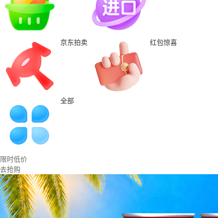
京东拍卖
红包惊喜
全部
限时低价
去抢购