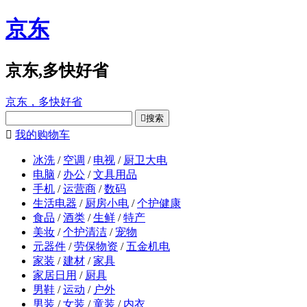
京东
京东,多快好省
京东，多快好省

搜索

我的购物车
冰洗
/
空调
/
电视
/
厨卫大电
电脑
/
办公
/
文具用品
手机
/
运营商
/
数码
生活电器
/
厨房小电
/
个护健康
食品
/
酒类
/
生鲜
/
特产
美妆
/
个护清洁
/
宠物
元器件
/
劳保物资
/
五金机电
家装
/
建材
/
家具
家居日用
/
厨具
男鞋
/
运动
/
户外
男装
/
女装
/
童装
/
内衣