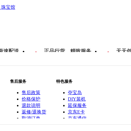
珠宝馆
极速配送
正品行货，精致服务
天天
售后服务
特色服务
售后政策
夺宝岛
价格保护
DIY装机
退款说明
延保服务
返修/退换货
京东E卡
取消订单
京东通信
京鱼座智能