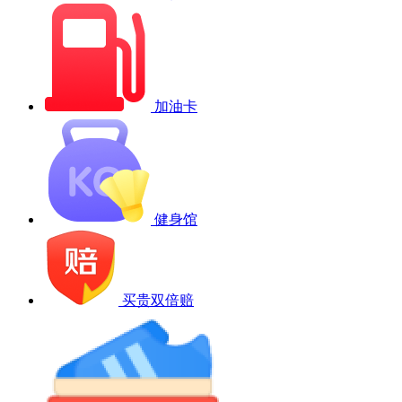
加油卡
健身馆
买贵双倍赔