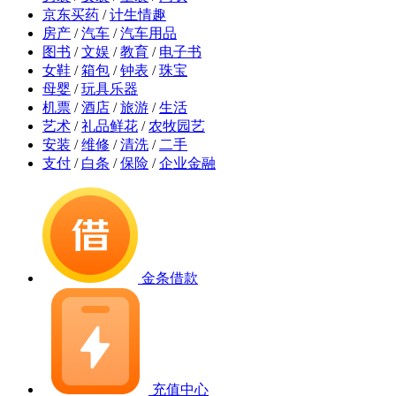
京东买药
/
计生情趣
房产
/
汽车
/
汽车用品
图书
/
文娱
/
教育
/
电子书
女鞋
/
箱包
/
钟表
/
珠宝
母婴
/
玩具乐器
机票
/
酒店
/
旅游
/
生活
艺术
/
礼品鲜花
/
农牧园艺
安装
/
维修
/
清洗
/
二手
支付
/
白条
/
保险
/
企业金融
金条借款
充值中心