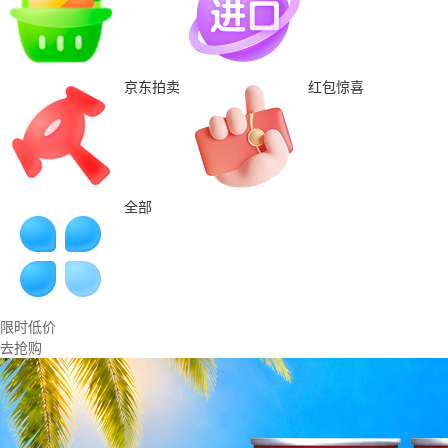
京东拍卖
红包惊喜
全部
限时低价
去抢购