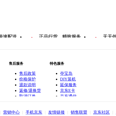
极速配送
正品行货，精致服务
天天
售后服务
特色服务
售后政策
夺宝岛
价格保护
DIY装机
退款说明
延保服务
返修/退换货
京东E卡
取消订单
京东通信
京鱼座智能
|
营销中心
|
手机京东
|
友情链接
|
销售联盟
|
京东社区
|