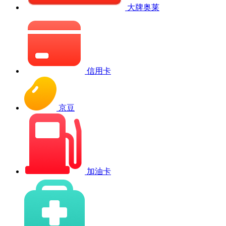
大牌奥莱
信用卡
京豆
加油卡