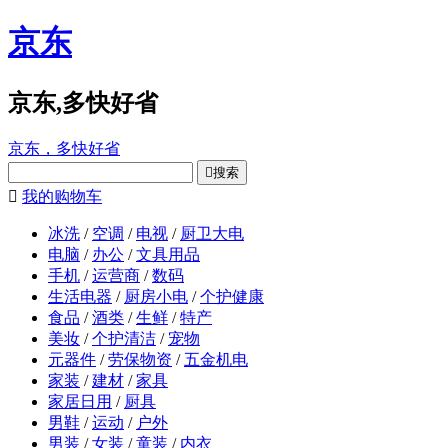
京东
京东,多快好省
京东，多快好省

搜索

我的购物车
冰洗
/
空调
/
电视
/
厨卫大电
电脑
/
办公
/
文具用品
手机
/
运营商
/
数码
生活电器
/
厨房小电
/
个护健康
食品
/
酒类
/
生鲜
/
特产
美妆
/
个护清洁
/
宠物
元器件
/
劳保物资
/
五金机电
家装
/
建材
/
家具
家居日用
/
厨具
男鞋
/
运动
/
户外
男装
/
女装
/
童装
/
内衣