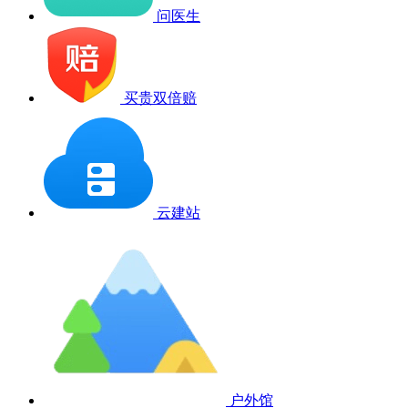
问医生
买贵双倍赔
云建站
户外馆