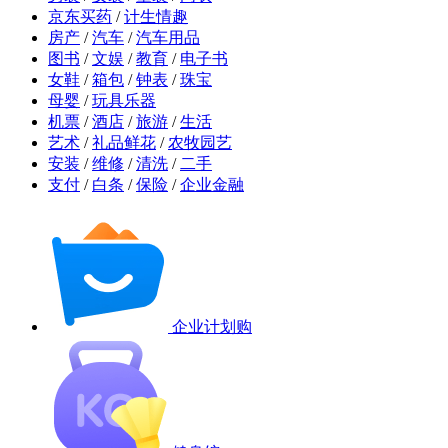
京东买药
/
计生情趣
房产
/
汽车
/
汽车用品
图书
/
文娱
/
教育
/
电子书
女鞋
/
箱包
/
钟表
/
珠宝
母婴
/
玩具乐器
机票
/
酒店
/
旅游
/
生活
艺术
/
礼品鲜花
/
农牧园艺
安装
/
维修
/
清洗
/
二手
支付
/
白条
/
保险
/
企业金融
企业计划购