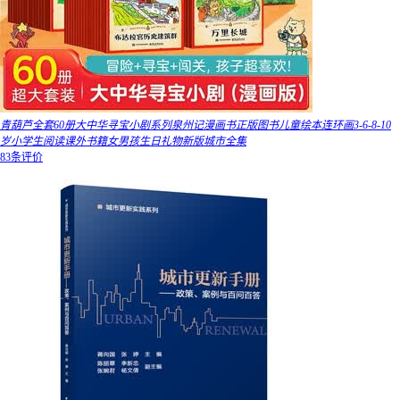
青葫芦全套60册大中华寻宝小剧系列泉州记漫画书正版图书儿童绘本连环画3-6-8-10
岁小学生阅读课外书籍女男孩生日礼物新版城市全集
83条评价