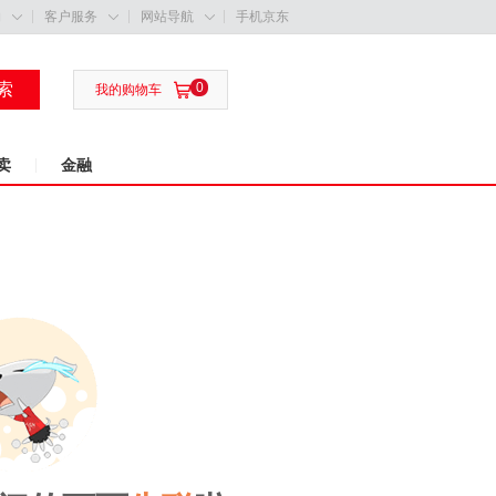
购
客户服务
网站导航
手机京东



索
0

我的购物车
卖
金融