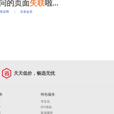
访问的页面
失联
啦...
东试用
京东会员
天天低价，畅选无忧
务
特色服务
策
夺宝岛
护
DIY装机
明
延保服务