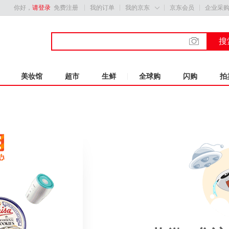
你好，
请登录
免费注册
我的订单
我的京东
京东会员
企业采

搜
美妆馆
超市
生鲜
全球购
闪购
拍