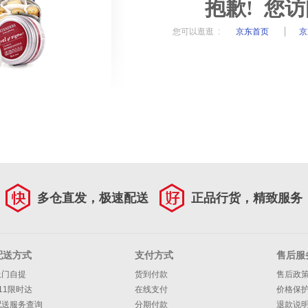
抱歉! 您
您可以逛逛 :
京东首页
京
多仓直发，极速配送
正品行货，精致服务
配送方式
支付方式
售后服
上门自提
货到付款
售后政
11限时达
在线支付
价格保
配送服务查询
分期付款
退款说