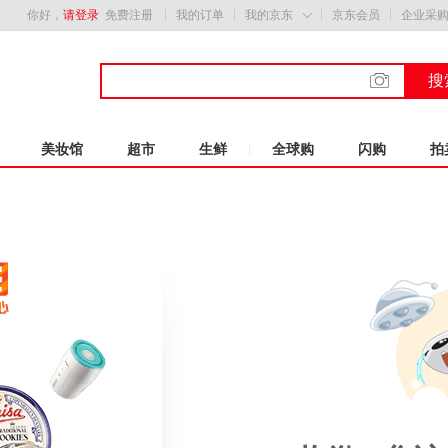
你好，
请登录
免费注册
我的订单
我的京东
京东会员
企业采

搜
美妆馆
超市
生鲜
全球购
闪购
拍