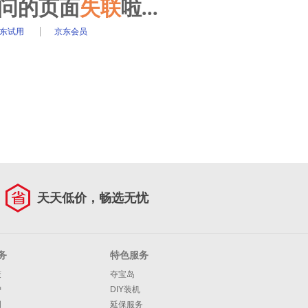
访问的页面
失联
啦...
东试用
京东会员
天天低价，畅选无忧
务
特色服务
策
夺宝岛
护
DIY装机
明
延保服务