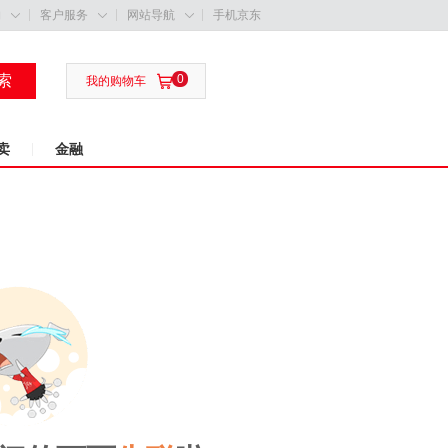
购
客户服务
网站导航
手机京东



索
0

我的购物车
卖
金融