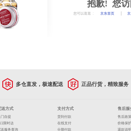
抱歉! 您
您可以逛逛 :
京东首页
京
多仓直发，极速配送
正品行货，精致服务
配送方式
支付方式
售后服
上门自提
货到付款
售后政
11限时达
在线支付
价格保
配送服务查询
分期付款
退款说