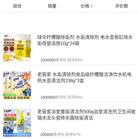
综合
销量
价格
评价数
绿伞柠檬酸除垢剂 水垢清除剂 电水壶鱼缸除水
垢母婴适用10g*24袋
1000000
条评价
好评99%
老管家 水垢清除剂食品级柠檬酸洁净饮水机电
热水壶清洁剂238g*3盒
1000000
条评价
好评99%
老管家浴室重垢清洁剂500g浴室清洗剂卫生间玻
璃水龙头瓷砖杀菌除垢清洁
200000
条评价
好评97%