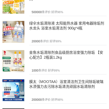
500000
条评价
好评96%
绿伞水垢清除液 太阳能热水器 家用电器除垢剂
水龙头 浴室水垢清洁剂 900g*4瓶
20000
条评价
好评99%
金鱼水垢清除剂食品级厨房浴室强力除垢 【安
心配方】2瓶装1.2kg
1000
条评价
好评99%
膜太（MOOTAA）浴室清洁剂卫生间除垢玻璃
水渍强力去污除水垢清洗顽固水垢清除剂
200000
条评价
好评98%