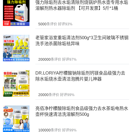
强力除垢剂去水垢清除剂烧锅炉热水壶专用水垢
溶解剂热水器除垢剂 【可开发票】5斤*1桶
5000
条评价
好评93%
老管家浴室重垢清洁剂500g*3卫生间玻璃不锈钢
洗手池杀菌除垢祛异味
200000
条评价
好评97%
DR.LORIYA柠檬酸钠除垢剂钙镁食品级强力去
除水垢烧水壶清洁泡腾片婴儿神器
20000
条评价
好评99%
亮佰净柠檬酸除垢剂食品级强力去水茶垢电热水
壶杯快速清洁洗溶解剂500g
100000
条评价
好评99%