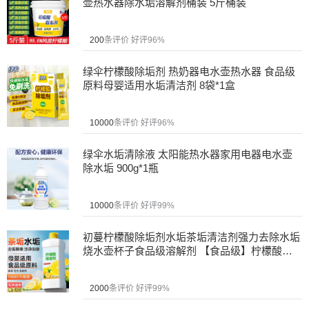
壶热水器除水垢溶解剂桶装 5斤桶装
200
条评价
好评96%
绿伞柠檬酸除垢剂 热奶器电水壶热水器 食品级
原料母婴适用水垢清洁剂 8袋*1盒
10000
条评价
好评96%
绿伞水垢清除液 太阳能热水器家用电器电水壶
除水垢 900g*1瓶
10000
条评价
好评99%
初蔓柠檬酸除垢剂水垢茶垢清洁剂强力去除水垢
烧水壶杯子食品级溶解剂 【食品级】柠檬酸除
垢剂1000g*1
2000
条评价
好评99%