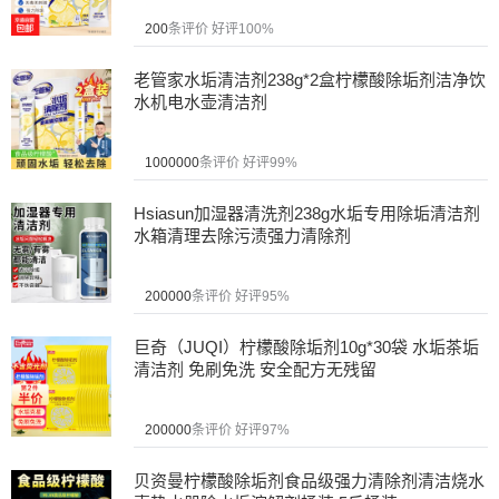
200
条评价
好评100%
老管家水垢清洁剂238g*2盒柠檬酸除垢剂洁净饮
水机电水壶清洁剂
1000000
条评价
好评99%
Hsiasun加湿器清洗剂238g水垢专用除垢清洁剂
水箱清理去除污渍强力清除剂
200000
条评价
好评95%
巨奇（JUQI）柠檬酸除垢剂10g*30袋 水垢茶垢
清洁剂 免刷免洗 安全配方无残留
200000
条评价
好评97%
贝资曼柠檬酸除垢剂食品级强力清除剂清洁烧水