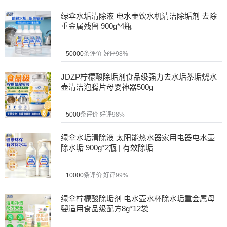
绿伞水垢清除液 电水壶饮水机清洁除垢剂 去除
重金属残留 900g*4瓶
50000
条评价
好评98%
JDZP柠檬酸除垢剂食品级强力去水垢茶垢烧水
壶清洁泡腾片母婴神器500g
5000
条评价
好评98%
绿伞水垢清除液 太阳能热水器家用电器电水壶
除水垢 900g*2瓶 | 有效除垢
10000
条评价
好评99%
绿伞柠檬酸除垢剂 电水壶水杯除水垢重金属母
婴适用食品级配方8g*12袋